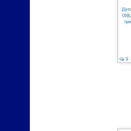
Детс
USB,
три
0