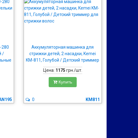
-280
Аккумуляторная машинка для
 /
стрижки детей, 2 насадки, Kemei
льные
KM-811, Голубой / Детский триммер
уви
для стрижки волос
Цена:
1175
грн./шт.
Купить
AN195
0
KM811