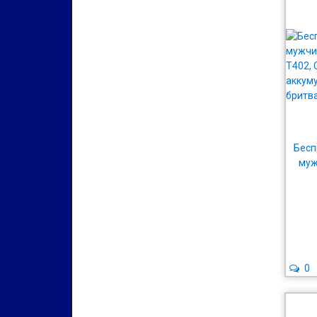
Бесп
муж
акку
0