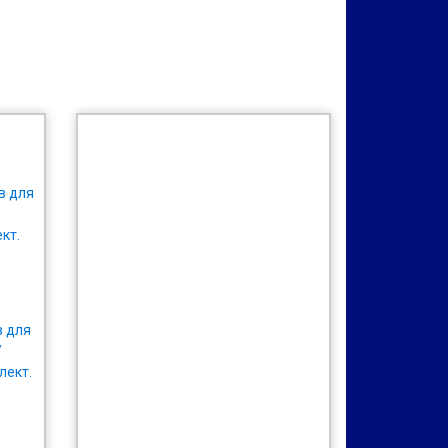
в для
/
лект.