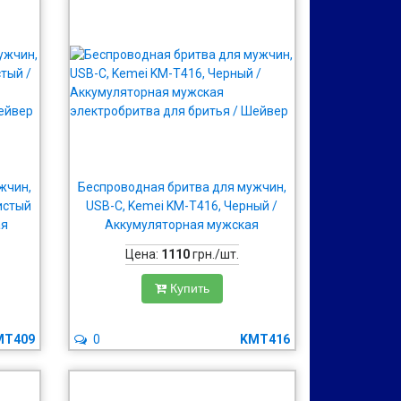
жчин,
Беспроводная бритва для мужчин,
истый
USB-C, Kemei KM-T416, Черный /
ая
Аккумуляторная мужская
 /
электробритва для бритья /
Цена:
1110
грн./шт.
Шейвер
Купить
MT409
0
KMT416