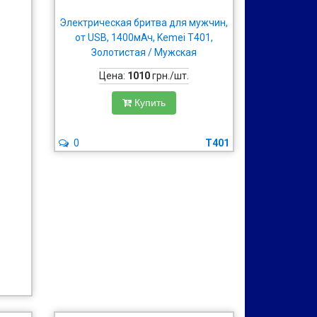
Электрическая бритва для мужчин,
от USB, 1400мАч, Kemei T401,
Золотистая / Мужская
электробритва аккумуляторная /
Цена:
1010
грн./шт.
Шейвер
Купить
0
T401