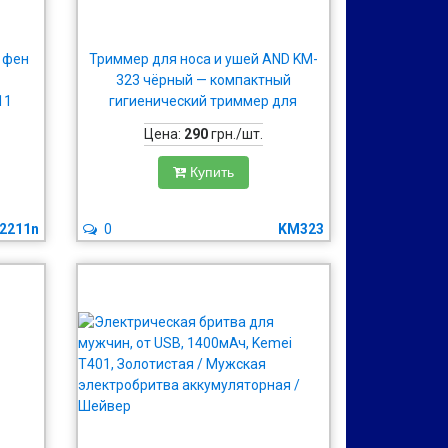
 фен
Триммер для носа и ушей AND KM-
и
323 чёрный — компактный
11
гигиенический триммер для
удаления волос и ухода за лицом
Цена:
290
грн./шт.
Купить
2211n
0
KM323