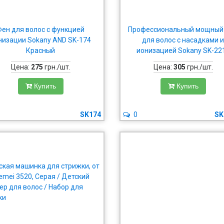
Фен для волос с функцией
Профессиональный мощный
низации Sokany AND SK-174
для волос с насадками 
Красный
ионизацией Sokany SK-22
Цена:
275
грн./шт.
Цена:
305
грн./шт.
Купить
Купить
SK174
0
SK