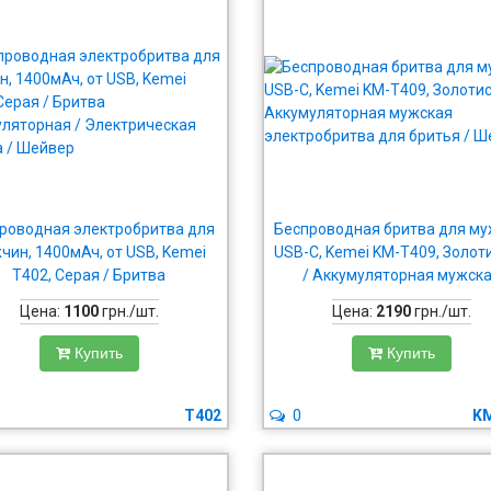
роводная электробритва для
Беспроводная бритва для му
чин, 1400мАч, от USB, Kemei
USB-C, Kemei KM-T409, Золот
T402, Серая / Бритва
/ Аккумуляторная мужск
муляторная / Электрическая
электробритва для бритья
Цена:
1100
грн./шт.
Цена:
2190
грн./шт.
бритва / Шейвер
Шейвер
Купить
Купить
T402
0
K