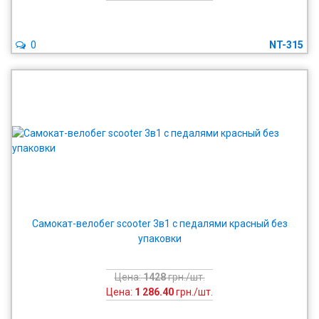
0
NT-315
Самокат-велобег scooter 3в1 с педалями красный без
упаковки
Цена:
1428
грн./шт.
Цена:
1 286.40
грн./шт.