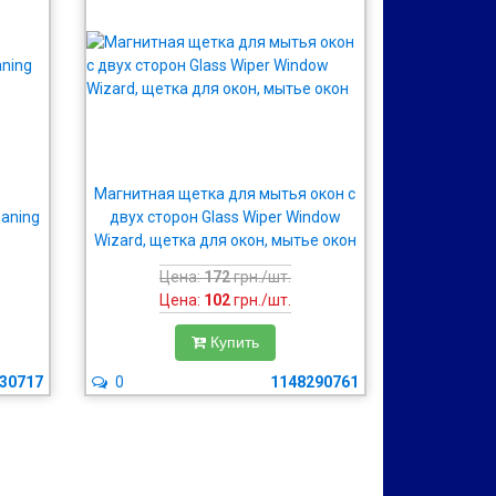
Магнитная щетка для мытья окон с
eaning
двух сторон Glass Wiper Window
Wizard, щетка для окон, мытье окон
Цена:
172
грн./шт.
Цена:
102
грн./шт.
Купить
30717
0
1148290761