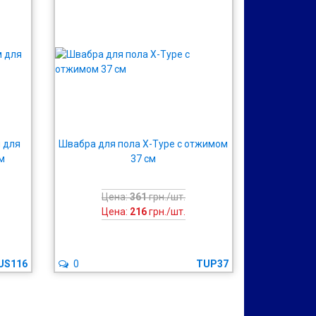
 для
Швабра для пола X-Type с отжимом
см
37 см
Цена:
361
грн./шт.
Цена:
216
грн./шт.
US116
0
TUP37