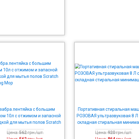
вабра лентяйка с большим
Портативная стиральная ма
ом 10л с отжимом и запасной
РОЗОВАЯ ультразвуковая 8 Л
дкой для мытья полов Scratch
складная стиральная миним
Cleaning Mop
Цена:
562
грн./шт.
Цена:
920
грн./шт.