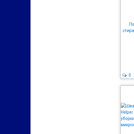
По
стира
0