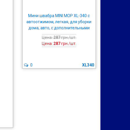
Мини швабра MINI MOP XL-340 с
автоотжимом, легкая, для уборки
дома, авто, с дополнительными
губками
Цена:
287
грн./шт.
Цена:
287
грн./шт.
0
XL340