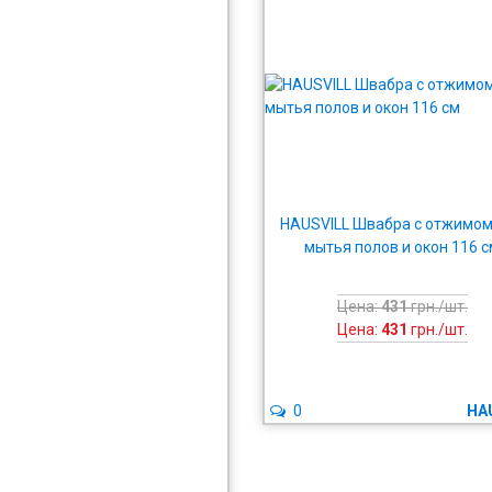
HAUSVILL Швабра с отжимом
мытья полов и окон 116 
Цена:
431
грн./шт.
Цена:
431
грн./шт.
0
HA