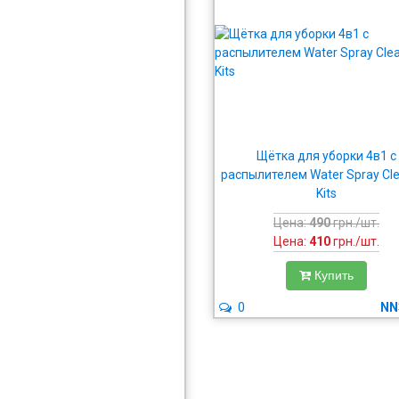
Щётка для уборки 4в1 с
распылителем Water Spray Cl
Kits
Цена:
490
грн./шт.
Цена:
410
грн./шт.
Купить
0
NN