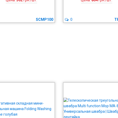
Цена:
562
грн./шт.
Цена:
864
грн./шт.
SCMP100
0
T