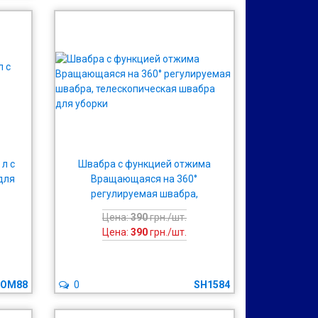
 л с
Швабра с функцией отжима
для
Вращающаяся на 360°
регулируемая швабра,
телескопическая швабра для
Цена:
390
грн./шт.
уборки
Цена:
390
грн./шт.
OM88
0
SH1584