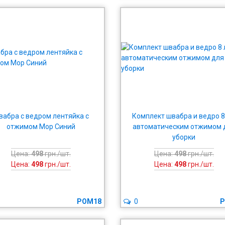
вабра с ведром лентяйка с
Комплект швабра и ведро 8
отжимом Mop Синий
автоматическим отжимом 
уборки
Цена:
498
грн./шт.
Цена:
498
грн./шт.
Цена:
498
грн./шт.
Цена:
498
грн./шт.
POM18
0
P