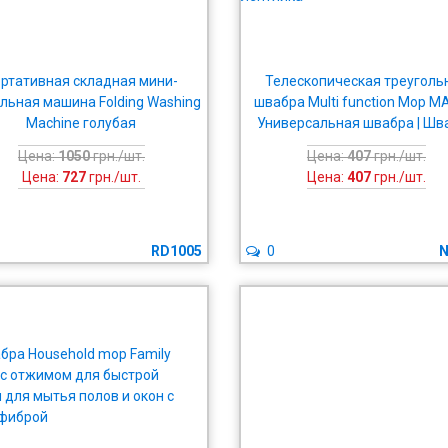
ртативная складная мини-
Телескопическая треуголь
льная машина Folding Washing
швабра Multi function Mop MA
Machine голубая
Универсальная швабра | Шв
лентяйка
Цена:
1050
грн./шт.
Цена:
407
грн./шт.
Цена:
727
грн./шт.
Цена:
407
грн./шт.
RD1005
0