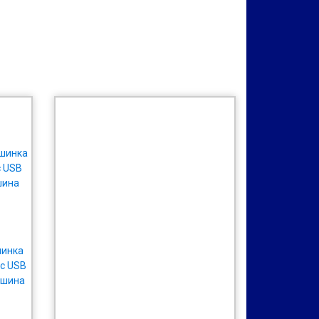
шинка
 с USB
ашина