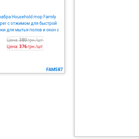
абра Household mop Family
lper с отжимом для быстрой
рки для мытья полов и окон с
микрофиброй
Цена:
380
грн./шт.
Цена:
376
грн./шт.
FAM587