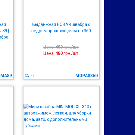
ная
Выдвижная НОВАЯ швабра с
-89 |
ведром вращающаяся на 360
абра
Цена:
480
грн./шт.
Цена:
480
грн./шт.
NMA89
0
MOPAS360