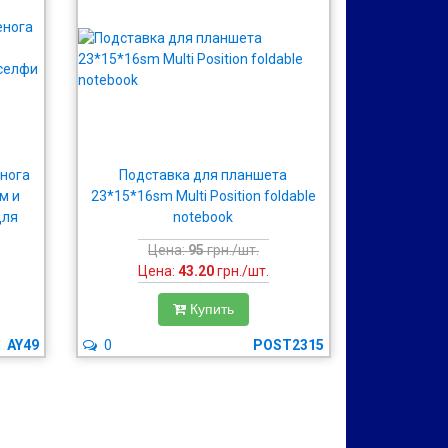
енога
Подставка для планшета
м и
23*15*16sm Multi Position foldable
для
notebook
Цена:
95
грн./шт.
Цена:
43.20
грн./шт.
Купить
AY49
0
POST2315