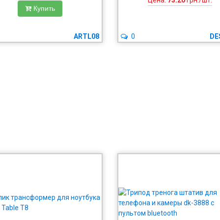
Цена:
73.20
грн./шт.
Купить
ARTL08
0
DE