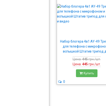
Набор блогера 4в1 AY-49 Тр
для телефона с микрофоно
вспышкой Штатив трипод 
селфи и видео
Цена:
445
грн./шт.
Цена:
445
грн./шт.
Купить
0