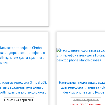
лизатор телефона Gimbal L08.
Настольная подставка держ
атив держатель телефона с
для телефона планшета Fol
tooth пультом дистанционного
desktop phone stand Розо
управления
Цена:
1247
грн./шт.
Цена:
95
грн./шт.