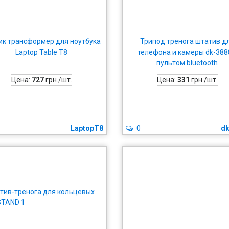
ик трансформер для ноутбука
Трипод тренога штатив д
Laptop Table T8
телефона и камеры dk-388
пультом bluetooth
Цена:
727
грн./шт.
Цена:
331
грн./шт.
LaptopT8
0
dk