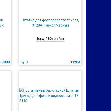
ля
Штатив для фотоаппарата трипод
8 с
3120A + чехол Чёрный
Цена:
160
грн./шт.
-3888
0
3120A