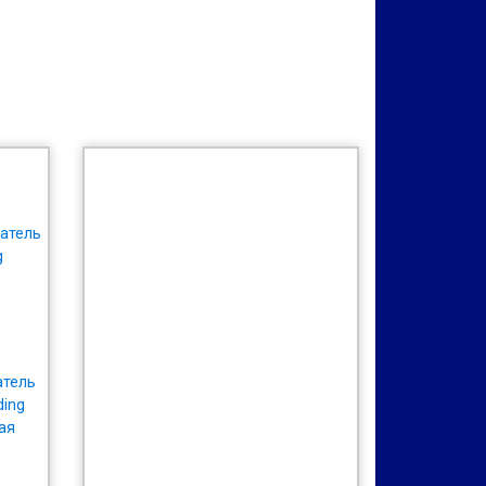
атель
ding
вая