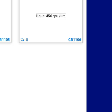
Цена:
456
грн./шт.
B1105
0
CB1106